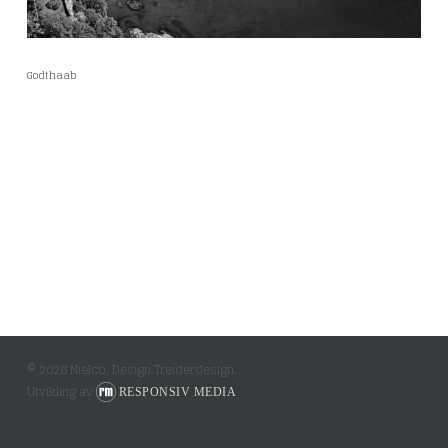
Godthaab
© 2026 Nielco. Design Treiderdesign.
Utvikling av
RESPONSIV MEDIA