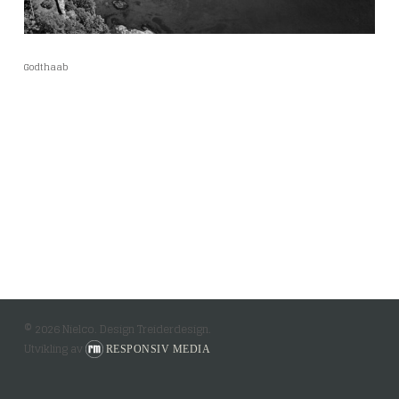
Godthaab
© 2026 Nielco. Design Treiderdesign.
Utvikling av
RESPONSIV MEDIA