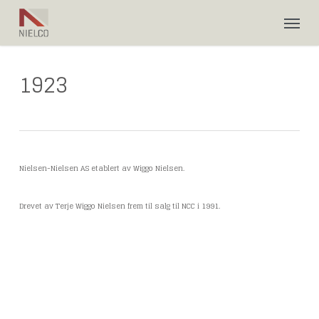
Skip
Men
to
main
content
1923
Nielsen-Nielsen AS etablert av Wiggo Nielsen.
Drevet av Terje Wiggo Nielsen frem til salg til NCC i 1991.